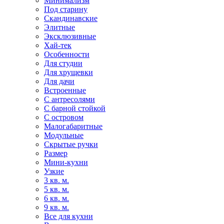
Минимализм
Под старину
Скандинавские
Элитные
Эксклюзивные
Хай-тек
Особенности
Для студии
Для хрущевки
Для дачи
Встроенные
С антресолями
С барной стойкой
С островом
Малогабаритные
Модульные
Скрытые ручки
Размер
Мини-кухни
Узкие
3 кв. м.
5 кв. м.
6 кв. м.
9 кв. м.
Все для кухни