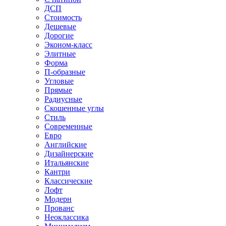
ДСП
Стоимость
Дешевые
Дорогие
Эконом-класс
Элитные
Форма
П-образные
Угловые
Прямые
Радиусные
Скошенные углы
Стиль
Современные
Евро
Английские
Дизайнерские
Итальянские
Кантри
Классические
Лофт
Модерн
Прованс
Неоклассика