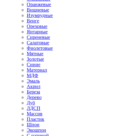
Оранжевые
Вишневые
Изумрудные
Венге
Ореховые
Янтарные
Сиреневые
Салатовые
Фиолетовые
Мятные
Золотые
Синие
Материал
МДФ
Эмаль
Акрил
Береза
Дерево
Дуб
ЛДСП
Массив
Пластик
Шпон
Экошпон
С патиной