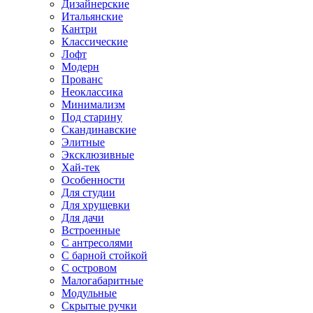
Дизайнерские
Итальянские
Кантри
Классические
Лофт
Модерн
Прованс
Неоклассика
Минимализм
Под старину
Скандинавские
Элитные
Эксклюзивные
Хай-тек
Особенности
Для студии
Для хрущевки
Для дачи
Встроенные
С антресолями
С барной стойкой
С островом
Малогабаритные
Модульные
Скрытые ручки