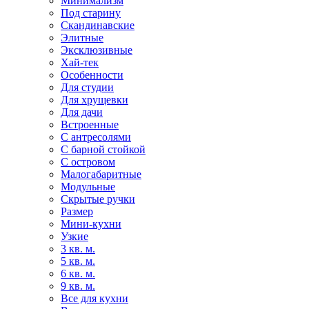
Минимализм
Под старину
Скандинавские
Элитные
Эксклюзивные
Хай-тек
Особенности
Для студии
Для хрущевки
Для дачи
Встроенные
С антресолями
С барной стойкой
С островом
Малогабаритные
Модульные
Скрытые ручки
Размер
Мини-кухни
Узкие
3 кв. м.
5 кв. м.
6 кв. м.
9 кв. м.
Все для кухни