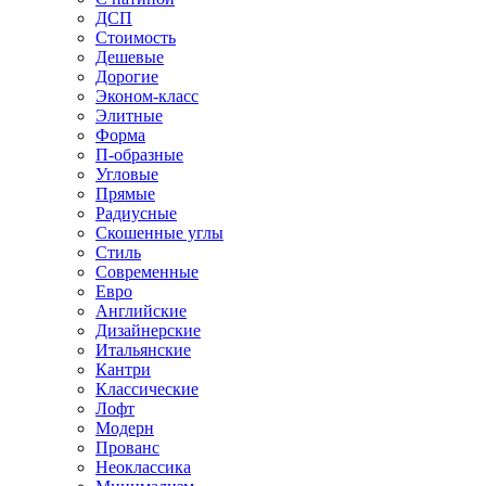
ДСП
Стоимость
Дешевые
Дорогие
Эконом-класс
Элитные
Форма
П-образные
Угловые
Прямые
Радиусные
Скошенные углы
Стиль
Современные
Евро
Английские
Дизайнерские
Итальянские
Кантри
Классические
Лофт
Модерн
Прованс
Неоклассика