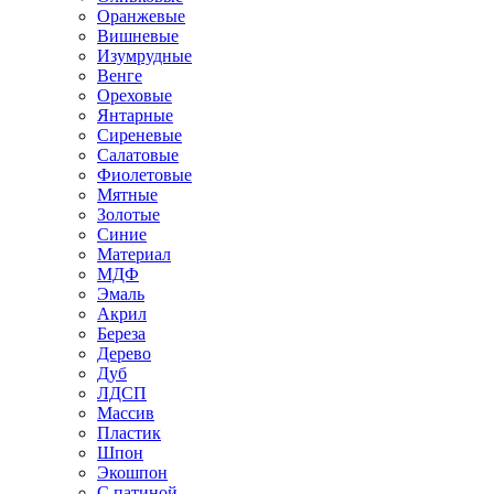
Оранжевые
Вишневые
Изумрудные
Венге
Ореховые
Янтарные
Сиреневые
Салатовые
Фиолетовые
Мятные
Золотые
Синие
Материал
МДФ
Эмаль
Акрил
Береза
Дерево
Дуб
ЛДСП
Массив
Пластик
Шпон
Экошпон
С патиной