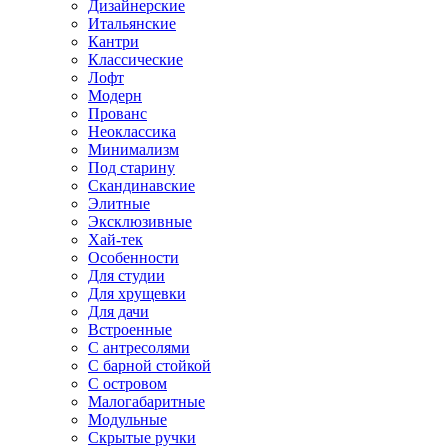
Дизайнерские
Итальянские
Кантри
Классические
Лофт
Модерн
Прованс
Неоклассика
Минимализм
Под старину
Скандинавские
Элитные
Эксклюзивные
Хай-тек
Особенности
Для студии
Для хрущевки
Для дачи
Встроенные
С антресолями
С барной стойкой
С островом
Малогабаритные
Модульные
Скрытые ручки