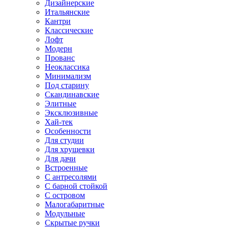
Дизайнерские
Итальянские
Кантри
Классические
Лофт
Модерн
Прованс
Неоклассика
Минимализм
Под старину
Скандинавские
Элитные
Эксклюзивные
Хай-тек
Особенности
Для студии
Для хрущевки
Для дачи
Встроенные
С антресолями
С барной стойкой
С островом
Малогабаритные
Модульные
Скрытые ручки