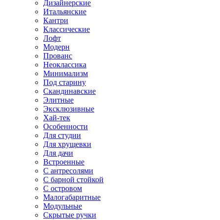
Дизайнерские
Итальянские
Кантри
Классические
Лофт
Модерн
Прованс
Неоклассика
Минимализм
Под старину
Скандинавские
Элитные
Эксклюзивные
Хай-тек
Особенности
Для студии
Для хрущевки
Для дачи
Встроенные
С антресолями
С барной стойкой
С островом
Малогабаритные
Модульные
Скрытые ручки