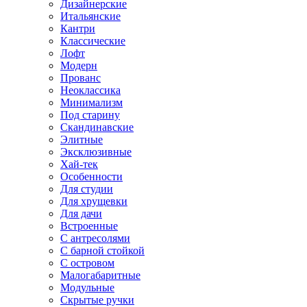
Дизайнерские
Итальянские
Кантри
Классические
Лофт
Модерн
Прованс
Неоклассика
Минимализм
Под старину
Скандинавские
Элитные
Эксклюзивные
Хай-тек
Особенности
Для студии
Для хрущевки
Для дачи
Встроенные
С антресолями
С барной стойкой
С островом
Малогабаритные
Модульные
Скрытые ручки