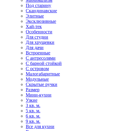
Минимализм
Под старину
Скандинавские
Элитные
Эксклюзивные
Хай-тек
Особенности
Для студии
Для хрущевки
Для дачи
Встроенные
С антресолями
С барной стойкой
С островом
Малогабаритные
Модульные
Скрытые ручки
Размер
Мини-кухни
Узкие
3 кв. м.
5 кв. м.
6 кв. м.
9 кв. м.
Все для кухни