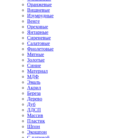
Оранжевые
Вишневые
Изумрудные
Венге
Ореховые
Янтарные
Сиреневые
Салатовые
Фиолетовые
Мятные
Золотые
Синие
Материал
МДФ
Эмаль
Акрил
Береза
Дерево
Дуб
ЛДСП
Массив
Пластик
Шпон
Экошпон
С патиной