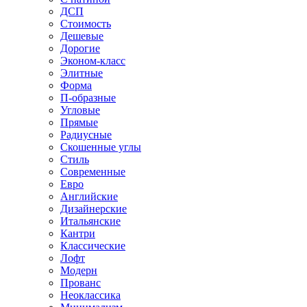
ДСП
Стоимость
Дешевые
Дорогие
Эконом-класс
Элитные
Форма
П-образные
Угловые
Прямые
Радиусные
Скошенные углы
Стиль
Современные
Евро
Английские
Дизайнерские
Итальянские
Кантри
Классические
Лофт
Модерн
Прованс
Неоклассика