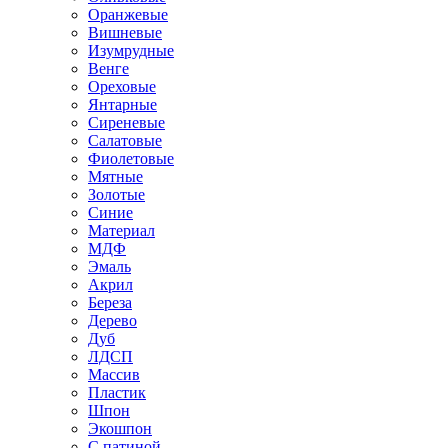
Оранжевые
Вишневые
Изумрудные
Венге
Ореховые
Янтарные
Сиреневые
Салатовые
Фиолетовые
Мятные
Золотые
Синие
Материал
МДФ
Эмаль
Акрил
Береза
Дерево
Дуб
ЛДСП
Массив
Пластик
Шпон
Экошпон
С патиной