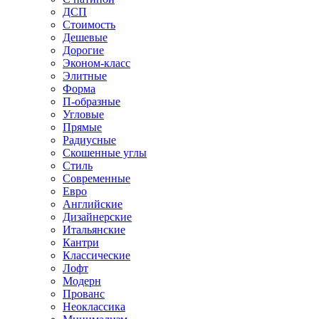
ДСП
Стоимость
Дешевые
Дорогие
Эконом-класс
Элитные
Форма
П-образные
Угловые
Прямые
Радиусные
Скошенные углы
Стиль
Современные
Евро
Английские
Дизайнерские
Итальянские
Кантри
Классические
Лофт
Модерн
Прованс
Неоклассика