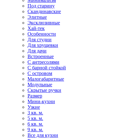
Минимализм
Под старину
Скандинавские
Элитные
Эксклюзивные
Хай-тек
Особенности
Для студии
Для хрущевки
Для дачи
Встроенные
С антресолями
С барной стойкой
С островом
Малогабаритные
Модульные
Скрытые ручки
Размер
Мини-кухни
Узкие
3 кв. м.
5 кв. м.
6 кв. м.
9 кв. м.
Все для кухни