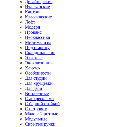
Дизайнерские
Итальянские
Кантри
Классические
Лофт
Модерн
Прованс
Неоклассика
Минимализм
Под старину
Скандинавские
Элитные
Эксклюзивные
Хай-тек
Особенности
Для студии
Для хрущевки
Для дачи
Встроенные
С антресолями
С барной стойкой
С островом
Малогабаритные
Модульные
Скрытые ручки