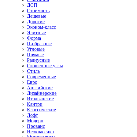
ДСП
Стоимость
Дешевые
Дорогие
Эконом-класс
Элитные
Форма
П-образные
Угловые
Прямые
Радиусные
Скошенные углы
Стиль
Современные
Евро
Английские
Дизайнерские
Итальянские
Кантри
Классические
Лофт
Модерн
Прованс
Неоклассика