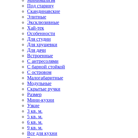
Минимализм
Под старину
Скандинавские
Элитные
Эксклюзивные
Хай-тек
Особенности
Для студии
Для хрущевки
Для дачи
Встроенные
С антресолями
С барной стойкой
С островом
Малогабаритные
Модульные
Скрытые ручки
Размер
Мини-кухни
Узкие
3 кв. м.
5 кв. м.
6 кв. м.
9 кв. м.
Все для кухни