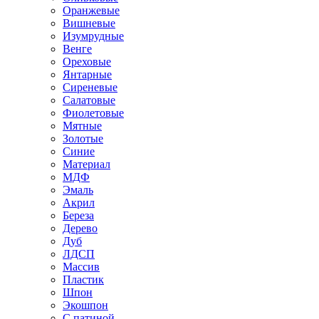
Оранжевые
Вишневые
Изумрудные
Венге
Ореховые
Янтарные
Сиреневые
Салатовые
Фиолетовые
Мятные
Золотые
Синие
Материал
МДФ
Эмаль
Акрил
Береза
Дерево
Дуб
ЛДСП
Массив
Пластик
Шпон
Экошпон
С патиной