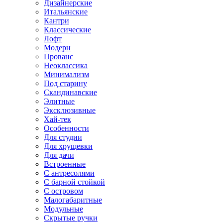
Дизайнерские
Итальянские
Кантри
Классические
Лофт
Модерн
Прованс
Неоклассика
Минимализм
Под старину
Скандинавские
Элитные
Эксклюзивные
Хай-тек
Особенности
Для студии
Для хрущевки
Для дачи
Встроенные
С антресолями
С барной стойкой
С островом
Малогабаритные
Модульные
Скрытые ручки