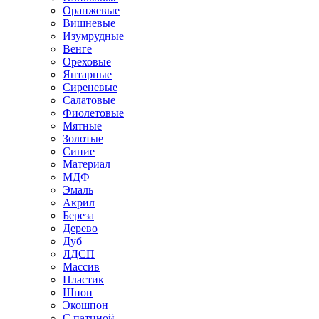
Оранжевые
Вишневые
Изумрудные
Венге
Ореховые
Янтарные
Сиреневые
Салатовые
Фиолетовые
Мятные
Золотые
Синие
Материал
МДФ
Эмаль
Акрил
Береза
Дерево
Дуб
ЛДСП
Массив
Пластик
Шпон
Экошпон
С патиной