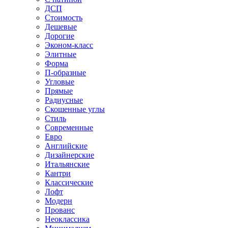
ДСП
Стоимость
Дешевые
Дорогие
Эконом-класс
Элитные
Форма
П-образные
Угловые
Прямые
Радиусные
Скошенные углы
Стиль
Современные
Евро
Английские
Дизайнерские
Итальянские
Кантри
Классические
Лофт
Модерн
Прованс
Неоклассика