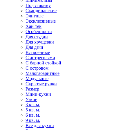
Минимализм
Под старину
Скандинавские
Элитные
Эксклюзивные
Хай-тек
Особенности
Для студии
Для хрущевки
Для дачи
Встроенные
С антресолями
С барной стойкой
С островом
Малогабаритные
Модульные
Скрытые ручки
Размер
Мини-кухни
Узкие
3 кв. м.
5 кв. м.
6 кв. м.
9 кв. м.
Все для кухни