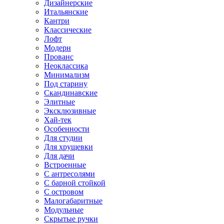
Дизайнерские
Итальянские
Кантри
Классические
Лофт
Модерн
Прованс
Неоклассика
Минимализм
Под старину
Скандинавские
Элитные
Эксклюзивные
Хай-тек
Особенности
Для студии
Для хрущевки
Для дачи
Встроенные
С антресолями
С барной стойкой
С островом
Малогабаритные
Модульные
Скрытые ручки