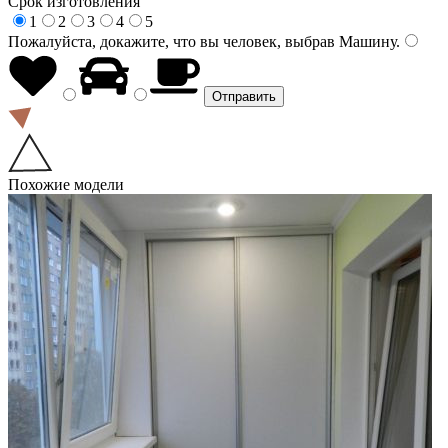
Срок изготовления
1
2
3
4
5
Пожалуйста, докажите, что вы человек, выбрав
Машину
.
Похожие модели