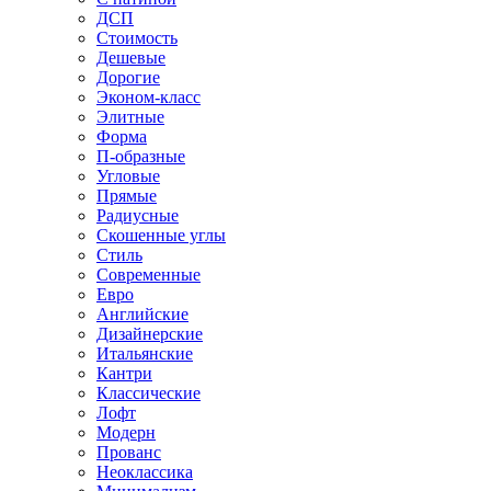
ДСП
Стоимость
Дешевые
Дорогие
Эконом-класс
Элитные
Форма
П-образные
Угловые
Прямые
Радиусные
Скошенные углы
Стиль
Современные
Евро
Английские
Дизайнерские
Итальянские
Кантри
Классические
Лофт
Модерн
Прованс
Неоклассика