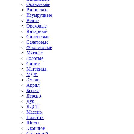
Оранжевые
Вишневые
Изумрудные
Венге
Ореховые
Янтарные
Сиреневые
Салатовые
Фиолетовые
Мятные
Золотые
Синие
Материал
МДФ
Эмаль
Акрил
Береза
Дерево
Дуб
ЛДСП
Массив
Пластик
Шпон
Экошпон
С патиной