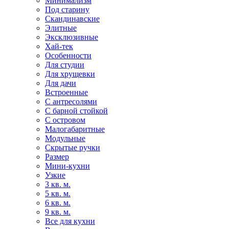
Минимализм
Под старину
Скандинавские
Элитные
Эксклюзивные
Хай-тек
Особенности
Для студии
Для хрущевки
Для дачи
Встроенные
С антресолями
С барной стойкой
С островом
Малогабаритные
Модульные
Скрытые ручки
Размер
Мини-кухни
Узкие
3 кв. м.
5 кв. м.
6 кв. м.
9 кв. м.
Все для кухни