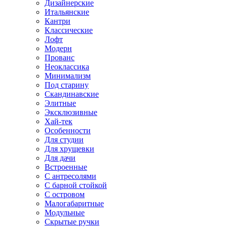
Дизайнерские
Итальянские
Кантри
Классические
Лофт
Модерн
Прованс
Неоклассика
Минимализм
Под старину
Скандинавские
Элитные
Эксклюзивные
Хай-тек
Особенности
Для студии
Для хрущевки
Для дачи
Встроенные
С антресолями
С барной стойкой
С островом
Малогабаритные
Модульные
Скрытые ручки