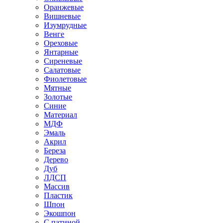
Оранжевые
Вишневые
Изумрудные
Венге
Ореховые
Янтарные
Сиреневые
Салатовые
Фиолетовые
Мятные
Золотые
Синие
Материал
МДФ
Эмаль
Акрил
Береза
Дерево
Дуб
ЛДСП
Массив
Пластик
Шпон
Экошпон
С патиной