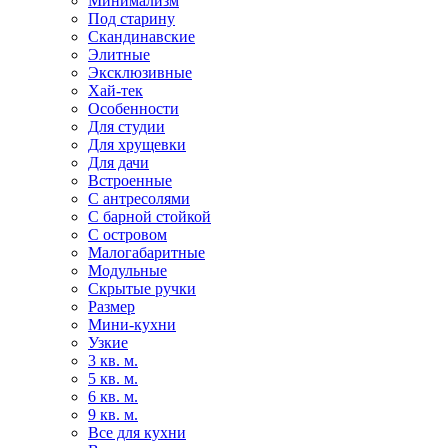
Минимализм
Под старину
Скандинавские
Элитные
Эксклюзивные
Хай-тек
Особенности
Для студии
Для хрущевки
Для дачи
Встроенные
С антресолями
С барной стойкой
С островом
Малогабаритные
Модульные
Скрытые ручки
Размер
Мини-кухни
Узкие
3 кв. м.
5 кв. м.
6 кв. м.
9 кв. м.
Все для кухни