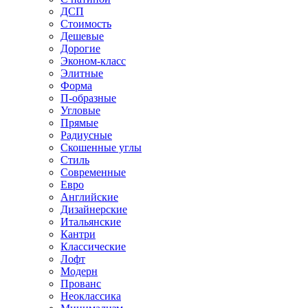
ДСП
Стоимость
Дешевые
Дорогие
Эконом-класс
Элитные
Форма
П-образные
Угловые
Прямые
Радиусные
Скошенные углы
Стиль
Современные
Евро
Английские
Дизайнерские
Итальянские
Кантри
Классические
Лофт
Модерн
Прованс
Неоклассика