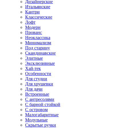
Дизайнерские
Итальянские
Кантри
Классические
Лофт
Модерн
Прованс
Неоклассика
Минимализм
Под старину
Скандинавские
Элитные
Эксклюзивные
Хай-тек
Особенности
Для студии
Для хрущевки
Для дачи
Встроенные
С антресолями
С барной стойкой
С островом
Малогабаритные
Модульные
Скрытые ручки