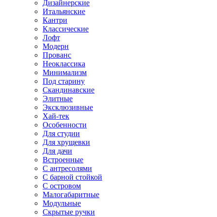
Дизайнерские
Итальянские
Кантри
Классические
Лофт
Модерн
Прованс
Неоклассика
Минимализм
Под старину
Скандинавские
Элитные
Эксклюзивные
Хай-тек
Особенности
Для студии
Для хрущевки
Для дачи
Встроенные
С антресолями
С барной стойкой
С островом
Малогабаритные
Модульные
Скрытые ручки