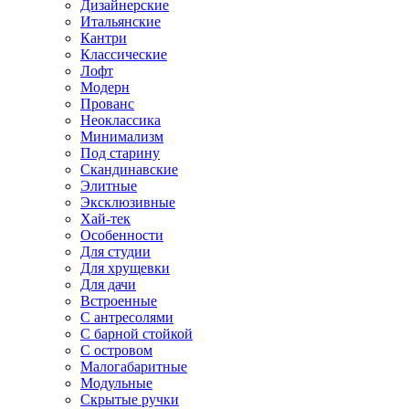
Дизайнерские
Итальянские
Кантри
Классические
Лофт
Модерн
Прованс
Неоклассика
Минимализм
Под старину
Скандинавские
Элитные
Эксклюзивные
Хай-тек
Особенности
Для студии
Для хрущевки
Для дачи
Встроенные
С антресолями
С барной стойкой
С островом
Малогабаритные
Модульные
Скрытые ручки