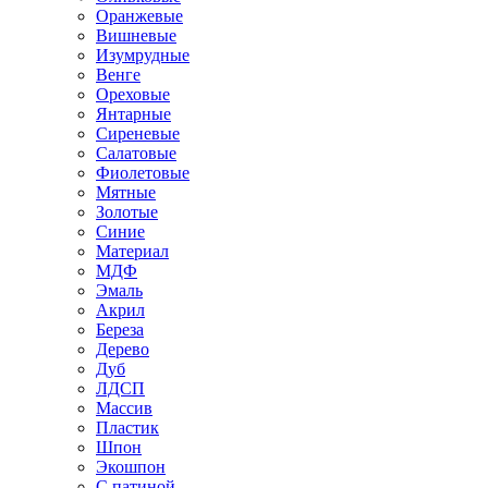
Оранжевые
Вишневые
Изумрудные
Венге
Ореховые
Янтарные
Сиреневые
Салатовые
Фиолетовые
Мятные
Золотые
Синие
Материал
МДФ
Эмаль
Акрил
Береза
Дерево
Дуб
ЛДСП
Массив
Пластик
Шпон
Экошпон
С патиной