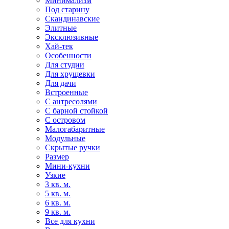
Минимализм
Под старину
Скандинавские
Элитные
Эксклюзивные
Хай-тек
Особенности
Для студии
Для хрущевки
Для дачи
Встроенные
С антресолями
С барной стойкой
С островом
Малогабаритные
Модульные
Скрытые ручки
Размер
Мини-кухни
Узкие
3 кв. м.
5 кв. м.
6 кв. м.
9 кв. м.
Все для кухни