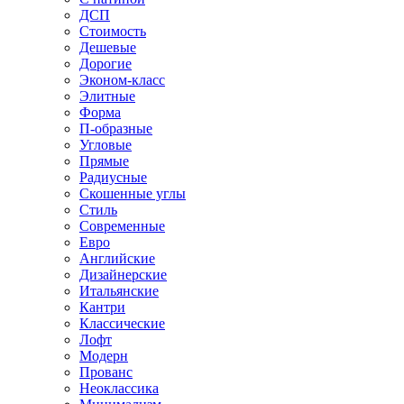
ДСП
Стоимость
Дешевые
Дорогие
Эконом-класс
Элитные
Форма
П-образные
Угловые
Прямые
Радиусные
Скошенные углы
Стиль
Современные
Евро
Английские
Дизайнерские
Итальянские
Кантри
Классические
Лофт
Модерн
Прованс
Неоклассика