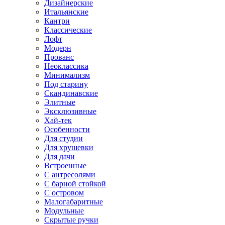
Дизайнерские
Итальянские
Кантри
Классические
Лофт
Модерн
Прованс
Неоклассика
Минимализм
Под старину
Скандинавские
Элитные
Эксклюзивные
Хай-тек
Особенности
Для студии
Для хрущевки
Для дачи
Встроенные
С антресолями
С барной стойкой
С островом
Малогабаритные
Модульные
Скрытые ручки