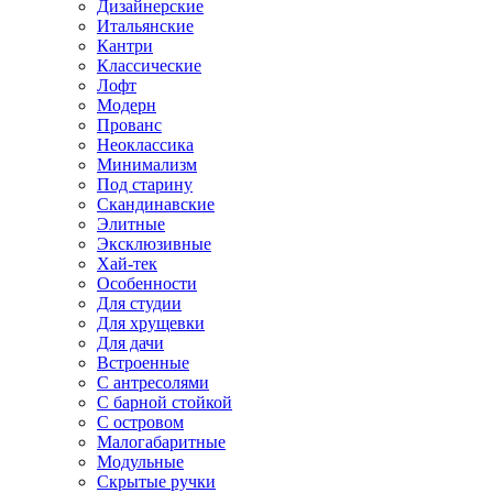
Дизайнерские
Итальянские
Кантри
Классические
Лофт
Модерн
Прованс
Неоклассика
Минимализм
Под старину
Скандинавские
Элитные
Эксклюзивные
Хай-тек
Особенности
Для студии
Для хрущевки
Для дачи
Встроенные
С антресолями
С барной стойкой
С островом
Малогабаритные
Модульные
Скрытые ручки