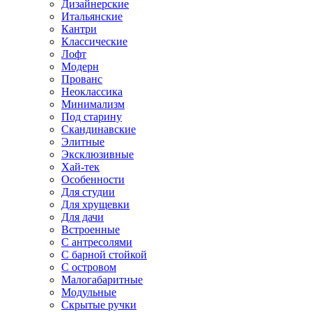
Дизайнерские
Итальянские
Кантри
Классические
Лофт
Модерн
Прованс
Неоклассика
Минимализм
Под старину
Скандинавские
Элитные
Эксклюзивные
Хай-тек
Особенности
Для студии
Для хрущевки
Для дачи
Встроенные
С антресолями
С барной стойкой
С островом
Малогабаритные
Модульные
Скрытые ручки