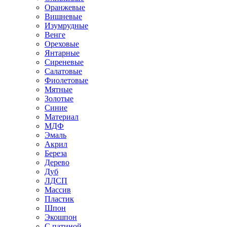
Оранжевые
Вишневые
Изумрудные
Венге
Ореховые
Янтарные
Сиреневые
Салатовые
Фиолетовые
Мятные
Золотые
Синие
Материал
МДФ
Эмаль
Акрил
Береза
Дерево
Дуб
ЛДСП
Массив
Пластик
Шпон
Экошпон
С патиной