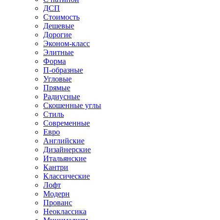
ДСП
Стоимость
Дешевые
Дорогие
Эконом-класс
Элитные
Форма
П-образные
Угловые
Прямые
Радиусные
Скошенные углы
Стиль
Современные
Евро
Английские
Дизайнерские
Итальянские
Кантри
Классические
Лофт
Модерн
Прованс
Неоклассика