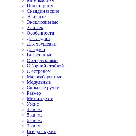
Минимализм
Под старину
Скандинавские
Элитные
Эксклюзивные
Хай-тек
Особенности
Для студии
Для хрущевки
Для дачи
Встроенные
С антресолями
С барной стойкой
С островом
Малогабаритные
Модульные
Скрытые ручки
Размер
Мини-кухни
Узкие
3 кв. м.
5 кв. м.
6 кв. м.
9 кв. м.
Все для кухни