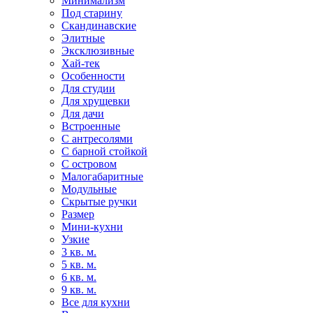
Минимализм
Под старину
Скандинавские
Элитные
Эксклюзивные
Хай-тек
Особенности
Для студии
Для хрущевки
Для дачи
Встроенные
С антресолями
С барной стойкой
С островом
Малогабаритные
Модульные
Скрытые ручки
Размер
Мини-кухни
Узкие
3 кв. м.
5 кв. м.
6 кв. м.
9 кв. м.
Все для кухни