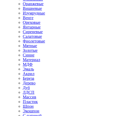
Оранжевые
Вишневые
Изумрудные
Венге
Ореховые
Янтарные
Сиреневые
Салатовые
Фиолетовые
Мятные
Золотые
Синие
Материал
МДФ
Эмаль
Акрил
Береза
Дерево
Дуб
ЛДСП
Массив
Пластик
Шпон
Экошпон
С патиной