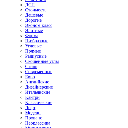
ДСП
Стоимость
Дешевые
Дорогие
Эконом-класс
Элитные
Форма
П-образные
Угловые
Прямые
Радиусные
Скошенные углы
Стиль
Современные
Евро
Английские
Дизайнерские
Итальянские
Кантри
Классические
Лофт
Модерн
Прованс
Неоклассика