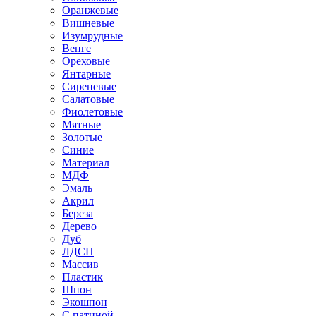
Оранжевые
Вишневые
Изумрудные
Венге
Ореховые
Янтарные
Сиреневые
Салатовые
Фиолетовые
Мятные
Золотые
Синие
Материал
МДФ
Эмаль
Акрил
Береза
Дерево
Дуб
ЛДСП
Массив
Пластик
Шпон
Экошпон
С патиной