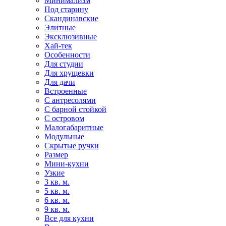
Минимализм
Под старину
Скандинавские
Элитные
Эксклюзивные
Хай-тек
Особенности
Для студии
Для хрущевки
Для дачи
Встроенные
С антресолями
С барной стойкой
С островом
Малогабаритные
Модульные
Скрытые ручки
Размер
Мини-кухни
Узкие
3 кв. м.
5 кв. м.
6 кв. м.
9 кв. м.
Все для кухни