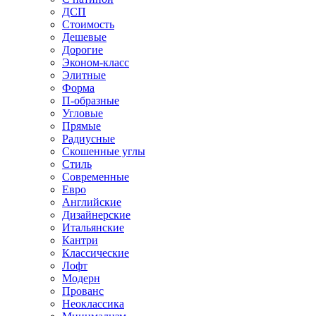
ДСП
Стоимость
Дешевые
Дорогие
Эконом-класс
Элитные
Форма
П-образные
Угловые
Прямые
Радиусные
Скошенные углы
Стиль
Современные
Евро
Английские
Дизайнерские
Итальянские
Кантри
Классические
Лофт
Модерн
Прованс
Неоклассика