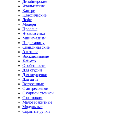
Дизайнерские
Итальянские
Кантри
Классические
Лофт
Модерн
Прованс
Неоклассика
Минимализм
Под старину
Скандинавские
Элитные
Эксклюзивные
Хай-тек
Особенности
Для студии
Для хрущевки
Для дачи
Встроенные
С антресолями
С барной стойкой
С островом
Малогабаритные
Модульные
Скрытые ручки