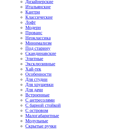
Дизайнерские
Итальянские
Кантри
Классические
Лофт
Модерн
Прованс
Неоклассика
Минимализм
Под старину
Скандинавские
Элитные
Эксклюзивные
Хай-тек
Особенности
Для студии
Для хрущевки
Для дачи
Встроенные
С антресолями
С барной стойкой
С островом
Малогабаритные
Модульные
Скрытые ручки