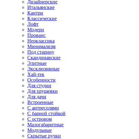
Дизайнерские
Итальянские
Кантри
Классические
Лофт
Модерн
Прованс
Неоклассика
Минимализм
Под старину
Скандинавские
Элитные
Эксклюзивные
Хай-тек
Особенности
Для студии
Для хрущевки
Для дачи
Встроенные
С антресолями
С барной стойкой
С островом
Малогабаритные
Модульные
Скрытые ручки