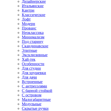
Дизайнерские
Итальянские
Кантри
Классические
Лофт
Модерн
Прованс
Неоклассика
Минимализм
Под старину
Скандинавские
Элитные
Эксклюзивные
Хай-тек
Особенности
Для студии
Для хрущевки
Для дачи
Встроенные
С антресолями
С барной стойкой
С островом
Малогабаритные
Модульные
Скрытые ручки