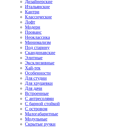
Дизайнерские
Итальянские
Кантри
Классические
Лофт
Модерн
Прованс
Неоклассика
Минимализм
Под старину
Скандинавские
Элитные
Эксклюзивные
Хай-тек
Особенности
Для студии
Для хрущевки
Для дачи
Встроенные
С антресолями
С барной стойкой
С островом
Малогабаритные
Модульные
Скрытые ручки