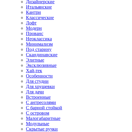
Дизайнерские
Итальянские
Кантри
Классические
Лофт
Модерн
Прованс
Неоклассика
Минимализм
Под старину
Скандинавские
Элитные
Эксклюзивные
Хай-тек
Особенности
Для студии
Для хрущевки
Для дачи
Встроенные
С антресолями
С барной стойкой
С островом
Малогабаритные
Модульные
Скрытые ручки