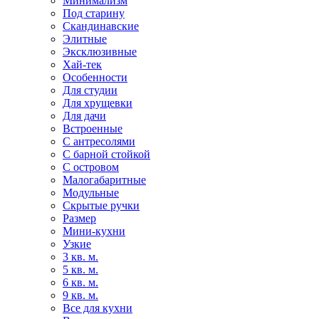
Минимализм
Под старину
Скандинавские
Элитные
Эксклюзивные
Хай-тек
Особенности
Для студии
Для хрущевки
Для дачи
Встроенные
С антресолями
С барной стойкой
С островом
Малогабаритные
Модульные
Скрытые ручки
Размер
Мини-кухни
Узкие
3 кв. м.
5 кв. м.
6 кв. м.
9 кв. м.
Все для кухни