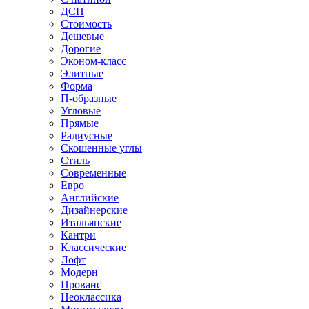
ДСП
Стоимость
Дешевые
Дорогие
Эконом-класс
Элитные
Форма
П-образные
Угловые
Прямые
Радиусные
Скошенные углы
Стиль
Современные
Евро
Английские
Дизайнерские
Итальянские
Кантри
Классические
Лофт
Модерн
Прованс
Неоклассика