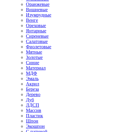
Оранжевые
Вишневые
Изумрудные
Венге
Ореховые
Янтарные
Сиреневые
Салатовые
Фиолетовые
Мятные
Золотые
Синие
Материал
МДФ
Эмаль
Акрил
Береза
Дерево
Дуб
ЛДСП
Массив
Пластик
Шпон
Экошпон
С патиной