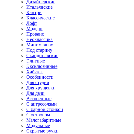
Дизайнерские
Итальянские
Кантри
Классические
Лофт
Модерн
Прованс
Неоклассика
Минимализм
Под старину
Скандинавские
Элитные
Эксклюзивные
Хай-тек
Особенности
Для студии
Для хрущевки
Для дачи
Встроенные
С антресолями
С барной стойкой
С островом
Малогабаритные
Модульные
Скрытые ручки