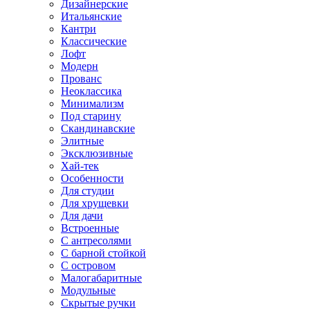
Дизайнерские
Итальянские
Кантри
Классические
Лофт
Модерн
Прованс
Неоклассика
Минимализм
Под старину
Скандинавские
Элитные
Эксклюзивные
Хай-тек
Особенности
Для студии
Для хрущевки
Для дачи
Встроенные
С антресолями
С барной стойкой
С островом
Малогабаритные
Модульные
Скрытые ручки