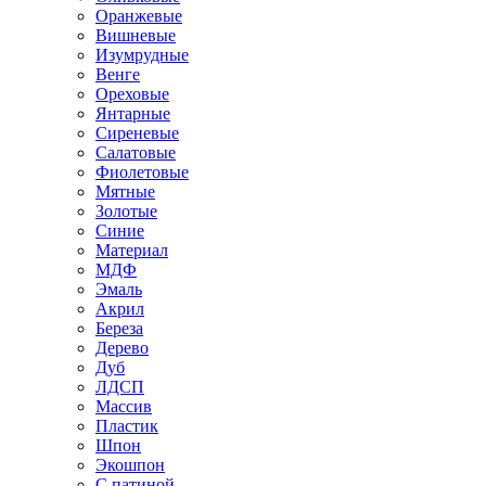
Оранжевые
Вишневые
Изумрудные
Венге
Ореховые
Янтарные
Сиреневые
Салатовые
Фиолетовые
Мятные
Золотые
Синие
Материал
МДФ
Эмаль
Акрил
Береза
Дерево
Дуб
ЛДСП
Массив
Пластик
Шпон
Экошпон
С патиной