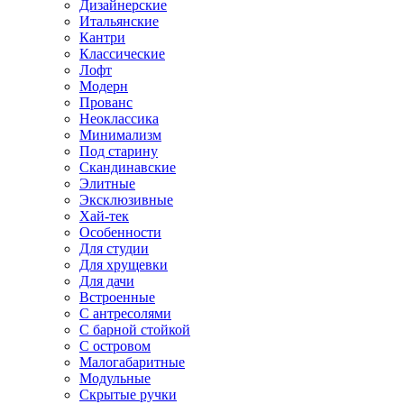
Дизайнерские
Итальянские
Кантри
Классические
Лофт
Модерн
Прованс
Неоклассика
Минимализм
Под старину
Скандинавские
Элитные
Эксклюзивные
Хай-тек
Особенности
Для студии
Для хрущевки
Для дачи
Встроенные
С антресолями
С барной стойкой
С островом
Малогабаритные
Модульные
Скрытые ручки