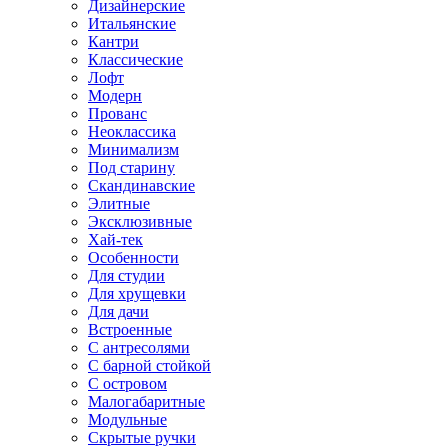
Дизайнерские
Итальянские
Кантри
Классические
Лофт
Модерн
Прованс
Неоклассика
Минимализм
Под старину
Скандинавские
Элитные
Эксклюзивные
Хай-тек
Особенности
Для студии
Для хрущевки
Для дачи
Встроенные
С антресолями
С барной стойкой
С островом
Малогабаритные
Модульные
Скрытые ручки