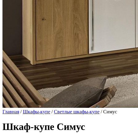
Главная
/
Шкафы-купе
/
Светлые шкафы-купе
/ Симус
Шкаф-купе Симус