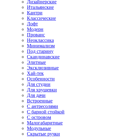
Дизайнерские
Итальянские
Кантри
Классические
Лофт
Модерн
Прованс
Неоклассика
Минимализм
Под старину
Скандинавские
Элитные
Эксклюзивные
Хай-тек
Особенности
Для студии
Для хрущевки
Для дачи
Встроенные
С антресолями
С барной стойкой
С островом
Малогабаритные
Модульные
Скрытые ручки