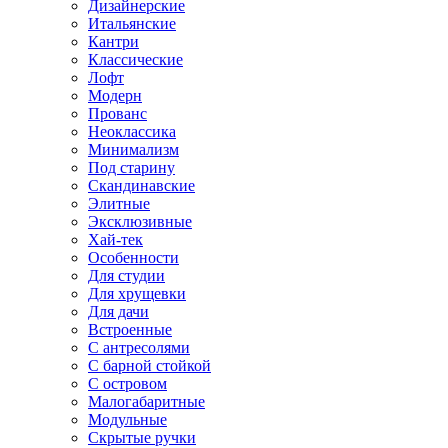
Дизайнерские
Итальянские
Кантри
Классические
Лофт
Модерн
Прованс
Неоклассика
Минимализм
Под старину
Скандинавские
Элитные
Эксклюзивные
Хай-тек
Особенности
Для студии
Для хрущевки
Для дачи
Встроенные
С антресолями
С барной стойкой
С островом
Малогабаритные
Модульные
Скрытые ручки