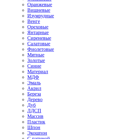
Оранжевые
Вишневые
Изумрудные
Венге
Ореховые
Янтарные
Сиреневые
Салатовые
Фиолетовые
Мятные
Золотые
Синие
Материал
МДФ
Эмаль
Акрил
Береза
Дерево
Дуб
ЛДСП
Массив
Пластик
Шпон
Экошпон
С патиной