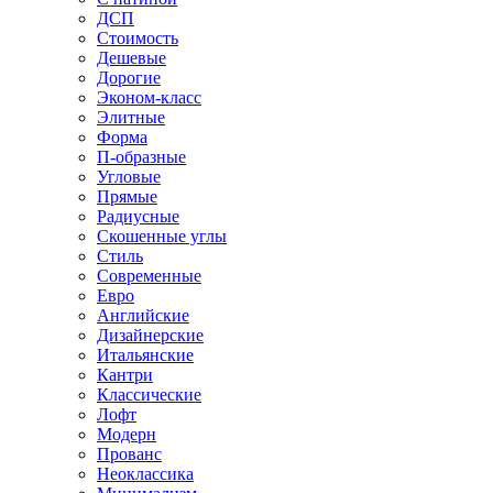
ДСП
Стоимость
Дешевые
Дорогие
Эконом-класс
Элитные
Форма
П-образные
Угловые
Прямые
Радиусные
Скошенные углы
Стиль
Современные
Евро
Английские
Дизайнерские
Итальянские
Кантри
Классические
Лофт
Модерн
Прованс
Неоклассика