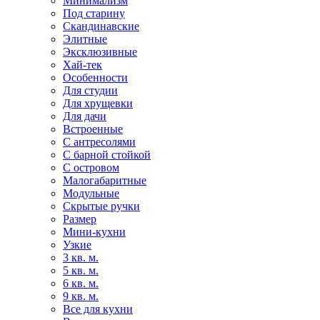
Минимализм
Под старину
Скандинавские
Элитные
Эксклюзивные
Хай-тек
Особенности
Для студии
Для хрущевки
Для дачи
Встроенные
С антресолями
С барной стойкой
С островом
Малогабаритные
Модульные
Скрытые ручки
Размер
Мини-кухни
Узкие
3 кв. м.
5 кв. м.
6 кв. м.
9 кв. м.
Все для кухни