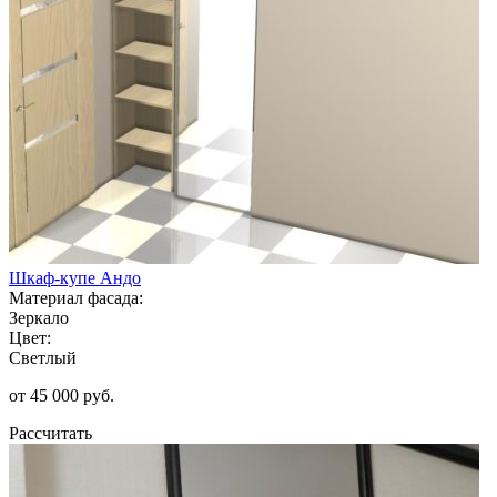
Шкаф-купе Андо
Материал фасада:
Зеркало
Цвет:
Светлый
от 45 000 руб.
Рассчитать