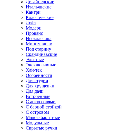
Дизайнерские
Итальянские
Кантри
Классические
Лофт
Модерн
Прованс
Неоклассика
Минимализм
Под старину
Скандинавские
Элитные
Эксклюзивные
Хай-тек
Особенности
Для студии
Для хрущевки
Для дачи
Встроенные
С антресолями
С барной стойкой
С островом
Малогабаритные
Модульные
Скрытые ручки