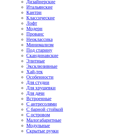
Дизайнерские
Итальянские
Кантри
Классические
Лофт
Модерн
Прованс
Неоклассика
Минимализм
Под старину
Скандинавские
Элитные
Эксклюзивные
Хай-тек
Особенности
Для студии
Для хрущевки
Для дачи
Встроенные
С антресолями
С барной стойкой
С островом
Малогабаритные
Модульные
Скрытые ручки