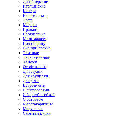
Дизайнерские
Итальянские
Кантри
Классические
Лофт
Модерн
Прованс
Неоклассика
Минимализм
Под старину
Скандинавские
Элитные
Эксклюзивные
Хай-тек
Особенности
Для студии
Для хрущевки
Для дачи
Встроенные
С антресолями
С барной стойкой
С островом
Малогабаритные
Модульные
Скрытые ручки