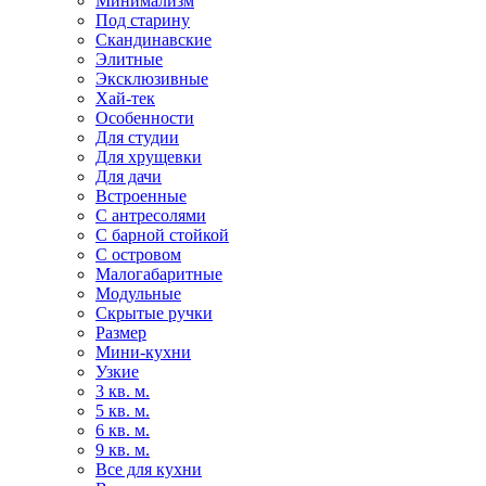
Минимализм
Под старину
Скандинавские
Элитные
Эксклюзивные
Хай-тек
Особенности
Для студии
Для хрущевки
Для дачи
Встроенные
С антресолями
С барной стойкой
С островом
Малогабаритные
Модульные
Скрытые ручки
Размер
Мини-кухни
Узкие
3 кв. м.
5 кв. м.
6 кв. м.
9 кв. м.
Все для кухни