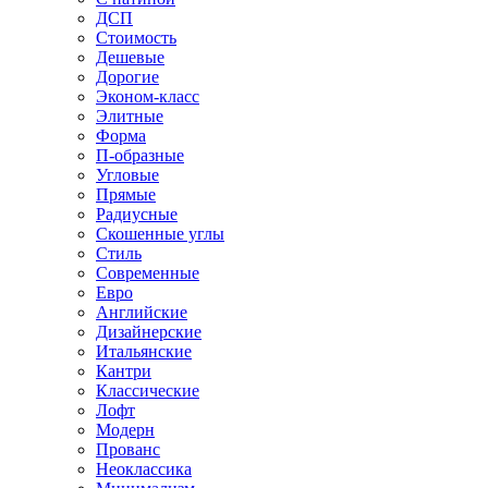
ДСП
Стоимость
Дешевые
Дорогие
Эконом-класс
Элитные
Форма
П-образные
Угловые
Прямые
Радиусные
Скошенные углы
Стиль
Современные
Евро
Английские
Дизайнерские
Итальянские
Кантри
Классические
Лофт
Модерн
Прованс
Неоклассика