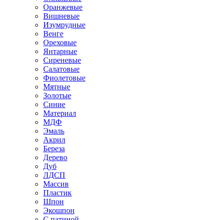
Оранжевые
Вишневые
Изумрудные
Венге
Ореховые
Янтарные
Сиреневые
Салатовые
Фиолетовые
Мятные
Золотые
Синие
Материал
МДФ
Эмаль
Акрил
Береза
Дерево
Дуб
ЛДСП
Массив
Пластик
Шпон
Экошпон
С патиной