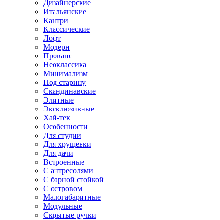
Дизайнерские
Итальянские
Кантри
Классические
Лофт
Модерн
Прованс
Неоклассика
Минимализм
Под старину
Скандинавские
Элитные
Эксклюзивные
Хай-тек
Особенности
Для студии
Для хрущевки
Для дачи
Встроенные
С антресолями
С барной стойкой
С островом
Малогабаритные
Модульные
Скрытые ручки