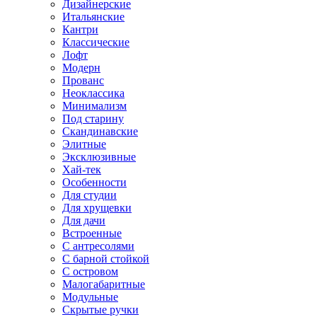
Дизайнерские
Итальянские
Кантри
Классические
Лофт
Модерн
Прованс
Неоклассика
Минимализм
Под старину
Скандинавские
Элитные
Эксклюзивные
Хай-тек
Особенности
Для студии
Для хрущевки
Для дачи
Встроенные
С антресолями
С барной стойкой
С островом
Малогабаритные
Модульные
Скрытые ручки