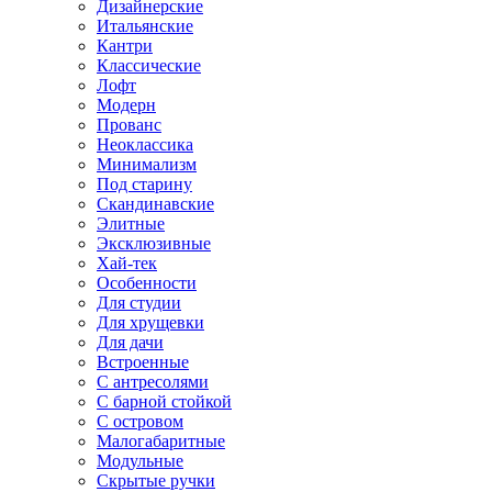
Дизайнерские
Итальянские
Кантри
Классические
Лофт
Модерн
Прованс
Неоклассика
Минимализм
Под старину
Скандинавские
Элитные
Эксклюзивные
Хай-тек
Особенности
Для студии
Для хрущевки
Для дачи
Встроенные
С антресолями
С барной стойкой
С островом
Малогабаритные
Модульные
Скрытые ручки