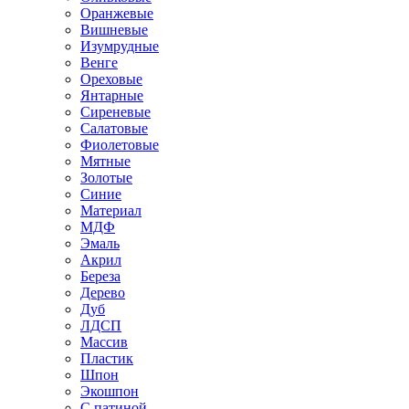
Оранжевые
Вишневые
Изумрудные
Венге
Ореховые
Янтарные
Сиреневые
Салатовые
Фиолетовые
Мятные
Золотые
Синие
Материал
МДФ
Эмаль
Акрил
Береза
Дерево
Дуб
ЛДСП
Массив
Пластик
Шпон
Экошпон
С патиной