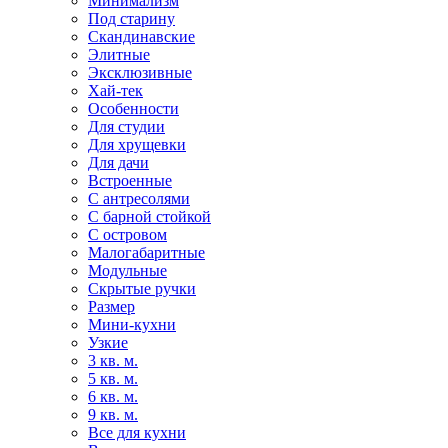
Минимализм
Под старину
Скандинавские
Элитные
Эксклюзивные
Хай-тек
Особенности
Для студии
Для хрущевки
Для дачи
Встроенные
С антресолями
С барной стойкой
С островом
Малогабаритные
Модульные
Скрытые ручки
Размер
Мини-кухни
Узкие
3 кв. м.
5 кв. м.
6 кв. м.
9 кв. м.
Все для кухни