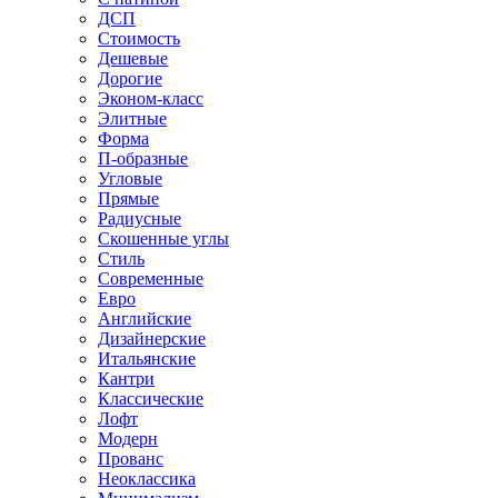
ДСП
Стоимость
Дешевые
Дорогие
Эконом-класс
Элитные
Форма
П-образные
Угловые
Прямые
Радиусные
Скошенные углы
Стиль
Современные
Евро
Английские
Дизайнерские
Итальянские
Кантри
Классические
Лофт
Модерн
Прованс
Неоклассика